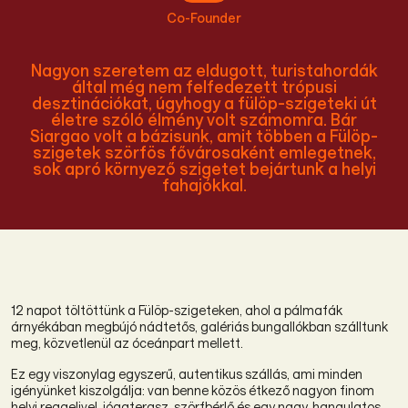
Co-Founder
Nagyon szeretem az eldugott, turistahordák
által még nem felfedezett trópusi
desztinációkat, úgyhogy a fülöp-szigeteki út
életre szóló élmény volt számomra. Bár
Siargao volt a bázisunk, amit többen a Fülöp-
szigetek szörfös fővárosaként emlegetnek,
sok apró környező szigetet bejártunk a helyi
fahajókkal.
12 napot töltöttünk a Fülöp-szigeteken, ahol a pálmafák
árnyékában megbújó nádtetős, galériás bungallókban szálltunk
meg, közvetlenül az óceánpart mellett.
Ez egy viszonylag egyszerű, autentikus szállás, ami minden
igényünket kiszolgálja: van benne közös étkező nagyon finom
helyi reggelivel, jógaterasz, szörfbérlő és egy nagy, hangulatos