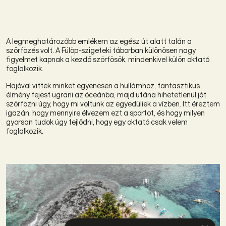
​​A legmeghatározóbb emlékem az egész út alatt talán a
szörfözés volt. A Fülöp-szigeteki táborban különösen nagy
figyelmet kapnak a kezdő szörfösök, mindenkivel külön oktató
foglalkozik.
Hajóval vittek minket egyenesen a hullámhoz, fantasztikus
élmény fejest ugrani az óceánba, majd utána hihetetlenül jót
szörfözni úgy, hogy ​mi voltunk az egyedüliek a vízben.
Itt éreztem
igazán, hogy mennyire élvezem ezt a sportot, és hogy milyen
gyorsan tudok úgy fejlődni, hogy egy oktató csak velem
foglalkozik.