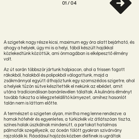
01
/ 04
A szigetek nagy része kicsi, maximum egy óra alatt bejárható, és
ahogy a helyiek, úgy mi is a helyi, fából készült hajókkal
közlekedtünk közöttük, ami önmagában is elképesztő élmény
volt.
Az út során többször jártunk halpiacon, ahol a frissen fogott
rákokból, halakból és polipokból válogattunk, majd a
zsákmánnyal együtt áthajóztunk egy szomszédos szigetre, ahol
a helyiek tűzön sütve készítették el nekünk az ebédet, amit
utána tradícionálisan banánlevélen tálaltak. A kulináris élményt
tovább fokozta a lélegzetelállító környezet, amihez hasonlót
talán nem is láttam előtte.
A természet a szigeten olyan, mintha meg lenne rendezve: a
homok hófehér és egyenletes, a türkizkék víz átlátszóan tiszta,
színes halak úszkálnak mindenütt, a partokat hatalmas
pálmafák szegélyezik, az óceán fölött gyakran szivárvány
rajzolódik ki. Ráadásul hajózás közben delfinek is ugráltak