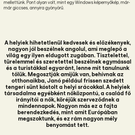
mellettünk. Pont olyan volt, mint egy Windows képernyőkép, már-
már giccses, annyira gyönyörű.
A helyiek hihetetlenül kedvesek és előzékenyek,
nagyon jól beszélnek angolul, ami meglepő a
világ egy ilyen eldugott zugában. Tisztelettel,
türelemmel és szeretettel beszélnek egymással
és a turistákkal egyaránt, lenne mit tanulnunk
tőlük. Megosztják amijük van, behívnak az
otthonaikba, Janó például frissen szedett
tengeri sünt kóstolt a helyi srácokkal. A helyiek
társadalma egyébként nőközpontú, a család fő
irányítói a nők, köréjük szerveződnek a
mindennapok. Nagyon más ez a fajta
berendezkedés, mint amit Európában
megszoktunk, és ez rám nagyon mély
benyomást tett.