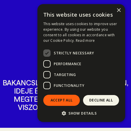
×
This website uses cookies
This website uses cookies to improve user
experience. By using our website you
consent to all cookies in accordance with
our Cookie Policy.
Read more
STRICTLY NECESSARY
PERFORMANCE
TARGETING
BAKANCSLISTÁJA MINDENKINEK VAN,
FUNCTIONALITY
IDEJE ÉS SZAKÉRTELME, HOGY
MEGTERVEZZE A SAJÁT ÚTJAIT
ACCEPT ALL
DECLINE ALL
VISZONT CSAK KEVESEKNEK
SHOW DETAILS