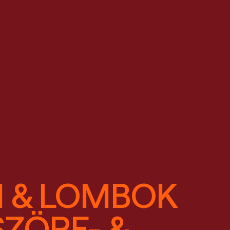
I & LOMBOK
SZÖRF- &