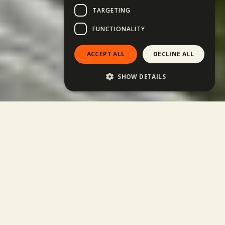
TARGETING
FUNCTIONALITY
ACCEPT ALL
DECLINE ALL
SHOW DETAILS
Ott a helyem! →