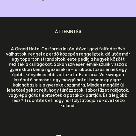
ÁTTEKINTÉS
A Grand Hotel California lakóautóval igazi felfedezővé
válhattok: reggel az erdő közepén reggeliztek, délután már
egy tóparton strandoltok, este pedig a hegyek között
nézitek a csillagokat. Sokan szívesen emlékszünk vissza a
gyerekkori kempingezésekre – a lakóautózás ennek egy
újabb, kényelmesebb változata. Ez a luxus Volkswagen
lakóautó nemcsak egy mozgó hotel, hanem egy igazi
kalandbázis is a gyerekek számára. Minden megálló új
lehetőségeket rejt, hogy túrázzatok, tábortüzet rakjatok,
vagy épp gátat építsetek a patakok partján. És a legjobb
rész? Ti döntitek el, hogy hol folytatódjon a következő
kaland!