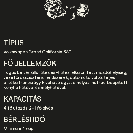
TÍPUS
Volkswagen Grand California 680
FŐ JELLEMZŐK
Tágas beltér, állófűtés és -hűtés, elkülönített mosdóhelyiség,
vezetői asszisztens rendszerek, automata váltó, teljes
értékű franciaágy, kivehető egyszemélyes matrac, beépített
konyha hűtővel és mélyhűtővel.
KAPACITÁS
4 fő utazás, 2+1 fő alvás
BÉRLÉSI IDŐ
Minimum 4 nap