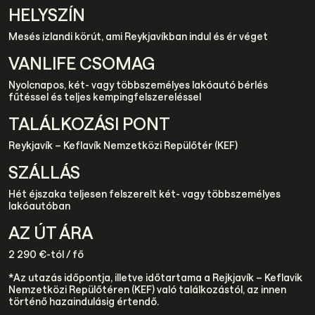
HELYSZÍN
Mesés izlandi körút, ami Reykjavíkban indul és ér véget
VANLIFE CSOMAG
Nyolcnapos, két- vagy többszemélyes lakóautó bérlés
fűtéssel és teljes kempingfelszereléssel
TALÁLKOZÁSI PONT
Reykjavík – Keflavík Nemzetközi Repülőtér (KEF)
SZÁLLÁS
Hét éjszaka teljesen felszerelt két- vagy többszemélyes
lakóautóban
AZ ÚT ÁRA
2 290 €-tól / fő
*Az utazás időpontja, illetve időtartama a Rejkjavík – Keflavik
Nemzetközi Repülőtéren (KEF) való találkozástól, az innen
történő hazaindulásig értendő.