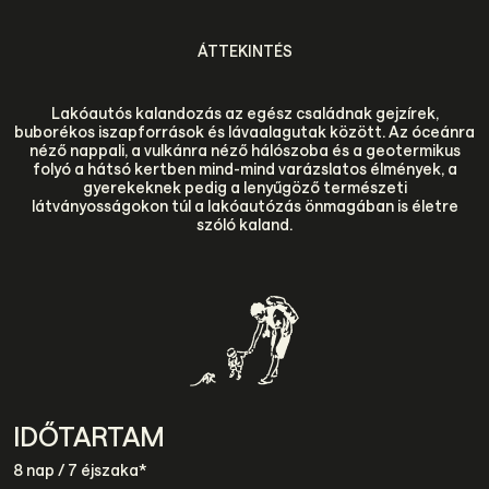
ÁTTEKINTÉS
Lakóautós kalandozás az egész családnak gejzírek,
buborékos iszapforrások és lávaalagutak között. Az óceánra
néző nappali, a vulkánra néző hálószoba és a geotermikus
folyó a hátsó kertben mind-mind varázslatos élmények, a
gyerekeknek pedig a lenyűgöző természeti
látványosságokon túl a lakóautózás önmagában is életre
szóló kaland.
IDŐTARTAM
8 nap / 7 éjszaka*