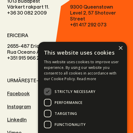
1013 Budapest
Várkert rakpart 11.
9300 Queenstown
+36 30 082 2009
Level 2, 57 Shotover
Street
+61 417 292 073
ERICEIRA
×
2655-487 Ericeira
This website uses cookies
Rua Oceano Atlântico 7.
+351 915 966 224
This website uses cookies to improve user
experience. By using our website you
consent to all cookies in accordance with
our Cookie Policy.
Read more
URMĂREȘTE-NE
LINKURI UTILE
STRICTLY NECESSARY
Facebook
Tururi moto
PERFORMANCE
Instagram
Aventuri pe patru roți
TARGETING
LinkedIn
Aventuri în aer liber
FUNCTIONALITY
Vimeo
Excursii de schi și