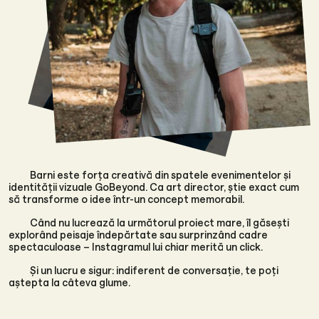
Barni este forța creativă din spatele evenimentelor și
identității vizuale GoBeyond. Ca art director, știe exact cum
să transforme o idee într-un concept memorabil.
Când nu lucrează la următorul proiect mare, îl găsești
explorând peisaje îndepărtate sau surprinzând cadre
spectaculoase – Instagramul lui chiar merită un click.
Și un lucru e sigur: indiferent de conversație, te poți
aștepta la câteva glume.