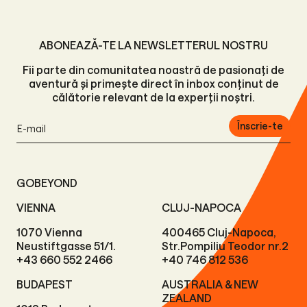
ABONEAZĂ-TE LA NEWSLETTERUL NOSTRU
Fii parte din comunitatea noastră de pasionați de
aventură și primește direct în inbox conținut de
călătorie relevant de la experții noștri.
Înscrie-te
GOBEYOND
VIENNA
CLUJ-NAPOCA
1070 Vienna
400465 Cluj-Napoca,
Neustiftgasse 51/1.
Str.Pompiliu Teodor nr.2
+43 660 552 2466
+40 746 812 536
BUDAPEST
AUSTRALIA & NEW
ZEALAND