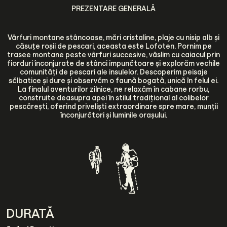
PREZENTARE GENERALĂ
Vârfuri montane stâncoase, mări cristaline, plaje cu nisip alb și
căsuțe roșii de pescari, aceasta este Lofoten. Pornim pe
trasee montane peste vârfuri succesive, vâslim cu caiacul prin
fiorduri înconjurate de stânci impunătoare și explorăm vechile
comunități de pescari ale insulelor. Descoperim peisaje
sălbatice și dure și observăm o faună bogată, unică în felul ei.
La finalul aventurilor zilnice, ne relaxăm în cabane rorbu,
construite deasupra apei în stilul tradițional al colibelor
pescărești, oferind priveliști extraordinare spre mare, munții
înconjurători și luminile orașului.
DURATĂ