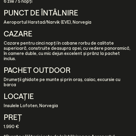
6 zile / 5 nopți
PUNCT DE ÎNTÂLNIRE
Aeroportul Harstad/Narvik (EVE), Norvegia
CAZARE
Cazare pentru cinci nopți în cabane rorbu de calitate
superioară, construite deasupra apei, cu vedere panoramică,
în camere duble, cu mic dejun excelent și prânz la pachet
inclus.
PACHET OUTDOOR
Drumeții ghidate pe munte și prin oraș, caiac, excursie cu
barca
LOCAȚIE
Insulele Lofoten, Norvegia
PREȚ
1.990 €