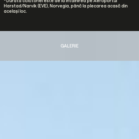
*Durata călătoriei este de la întâlnirea pe Aeroportul
Harstad/Narvik (EVE), Norvegia, până la plecarea acasă din
același loc.
GALERIE