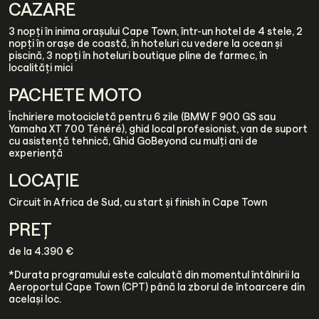
CAZARE
3 nopți în inima orașului Cape Town, într-un hotel de 4 stele, 2
nopți în orașe de coastă, în hoteluri cu vedere la ocean și
piscină, 3 nopți în hoteluri boutique pline de farmec, în
localități mici
PACHETE MOTO
Închiriere motocicletă pentru 6 zile (BMW F 900 GS sau
Yamaha XT 700 Ténéré), ghid local profesionist, van de suport
cu asistență tehnică, Ghid GoBeyond cu mulți ani de
experiență
LOCAȚIE
Circuit în Africa de Sud, cu start și finish în Cape Town
PREȚ
de la 4.390 €
*Durata programului este calculată din momentul întâlnirii la
Aeroportul Cape Town (CPT) până la zborul de întoarcere din
același loc.