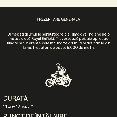
PREZENTARE GENERALĂ
Urmează drumurile șerpuitoare ale Himalayei indiene pe o
motocicletă Royal Enfield. Traversează peisaje aproape
lunare și cucerește cele mai înalte drumuri practicabile din
lume, trecători de peste 5.000 de metri.
DURATĂ
14 zile/ 13 nopți
*
PUNCT DE ÎNTÂLNIRE