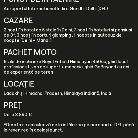
Aeroportul Internațional Indira Gandhi, Delhi (DEL)
CAZARE
2 nopți în hotel de 5 stele în Delhi, 7 nopți în hoteluri și pensiuni
de 3*, 3 nopți în corturi glamping , 1 noapte în autobuz de
noapte (Delhi – Manali)
PACHET MOTO
9 zile de închiriere Royal Enfield Himalayan 450cc, ghid local
profesionist, van de suport + mecanic, ghid GoBeyond cu ani
de experiență pe teren
LOCAȚIE
Ladakh și Himachal Pradesh, Himalaya Indiană, India
PREȚ
De la 3.890 €
*Durata se calculează de la întâlnirea pe aeroportul DEL până
la revenirea în același punct.