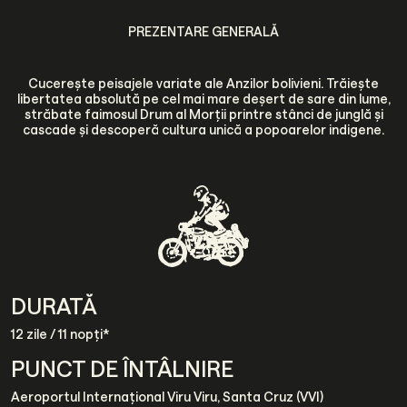
PREZENTARE GENERALĂ
Cucerește peisajele variate ale Anzilor bolivieni. Trăiește
libertatea absolută pe cel mai mare deșert de sare din lume,
străbate faimosul Drum al Morții printre stânci de junglă și
cascade și descoperă cultura unică a popoarelor indigene.
DURATĂ
12 zile / 11 nopți*
PUNCT DE ÎNTÂLNIRE
Aeroportul Internațional Viru Viru, Santa Cruz (VVI)