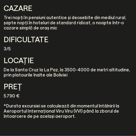
CAZARE
Trei nopți în pensiuni autentice și deosebite din mediul rural,
șapte nopți în hoteluri de standard ridicat, o noapte într-o
cazare simplă de oraș mic
DIFICULTATE
3/5
LOCAȚIE
De la Santa Cruz la La Paz, la 3500-4000 de metri altitudine,
prin platourile înalte ale Boliviei
PREȚ
5.790 €
*Durata excursiei se calculează din momentul întâlnirii la
Aeroportul Internațional Viru Viru (VVI) până la zborul de
întoarcere de pe același aeroport.