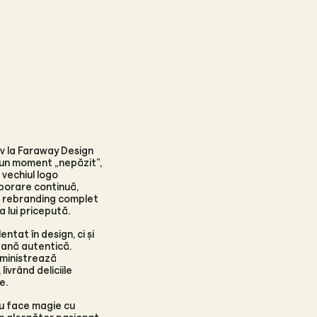
iv la Faraway Design
-un moment „nepăzit”,
vechiul logo
borare continuă,
un rebranding complet
a lui pricepută.
ntat în design, ci și
tană autentică.
dministrează
ivrând deliciile
e.
u face magie cu