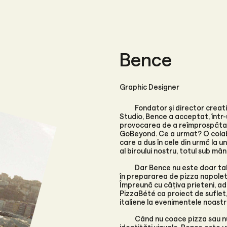
Bence
Graphic Designer
Fondator și director creat
Studio, Bence a acceptat, într
provocarea de a reîmprospăta 
GoBeyond. Ce a urmat? O cola
care a dus în cele din urmă la 
al biroului nostru, totul sub mân
Dar Bence nu este doar tale
în prepararea de pizza napole
Împreună cu câțiva prieteni, a
PizzaBété ca proiect de suflet, l
italiene la evenimentele noastr
Când nu coace pizza sau n