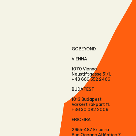
GOBEYOND
VIENNA
1070 Vienna
Neustiftgasse 51/1.
+43 660 552 2466
BUDAPEST
1013 Budapest
Várkert rakpart 11.
+36 30 082 2009
ERICEIRA
2655-487 Ericeira
Rua Oceano Atlântico 7.