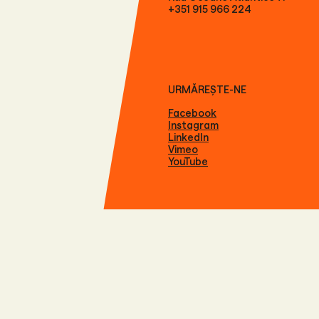
+351 915 966 224
URMĂREȘTE-NE
Facebook
Instagram
LinkedIn
Vimeo
YouTube