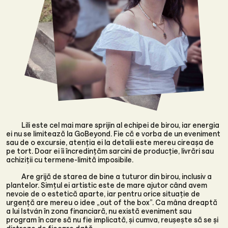
Lili este cel mai mare sprijin al echipei de birou, iar energia
ei nu se limitează la GoBeyond. Fie că e vorba de un eveniment
sau de o excursie, atenția ei la detalii este mereu cireașa de
pe tort. Doar ei îi încredințăm sarcini de producție, livrări sau
achiziții cu termene-limită imposibile.
Are grijă de starea de bine a tuturor din birou, inclusiv a
plantelor. Simțul ei artistic este de mare ajutor când avem
nevoie de o estetică aparte, iar pentru orice situație de
urgență are mereu o idee „out of the box”. Ca mâna dreaptă
a lui István în zona financiară, nu există eveniment sau
program în care să nu fie implicată, și cumva, reușește să se și