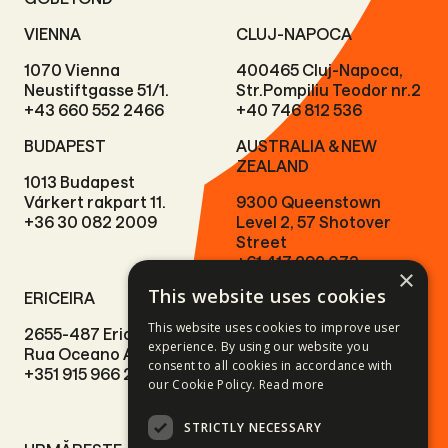
VIENNA
CLUJ-NAPOCA
1070 Vienna
400465 Cluj-Napoca,
Neustiftgasse 51/1.
Str.Pompiliu Teodor nr.2
+43 660 552 2466
+40 746 812 536
BUDAPEST
AUSTRALIA & NEW
ZEALAND
1013 Budapest
Várkert rakpart 11.
9300 Queenstown
+36 30 082 2009
Level 2, 57 Shotover
Street
+61 417 292 073
×
This website uses cookies
ERICEIRA
This website uses cookies to improve user
2655-487 Ericeira
experience. By using our website you
Rua Oceano Atlântico 7.
consent to all cookies in accordance with
+351 915 966 224
our Cookie Policy.
Read more
STRICTLY NECESSARY