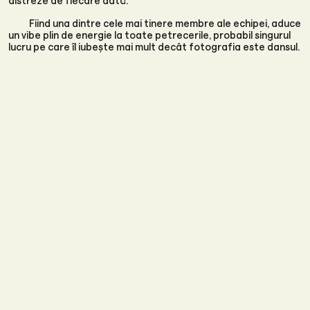
distreze de fiecare dată.
Fiind una dintre cele mai tinere membre ale echipei, aduce
un vibe plin de energie la toate petrecerile, probabil singurul
lucru pe care îl iubește mai mult decât fotografia este dansul.