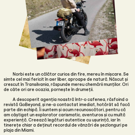
Norbi este un călător curios din fire, mereu în mișcare. Se
simte cel mai fericit în aer liber, aproape de natură. Născut și
crescut în Transilvania, răspunde mereu chemării munților. Ori
de câte ori are ocazia, pornește în drumeții.
A descoperit agenția noastră într-o cafenea, răsfoind o
revistă GoBeyond, și ne-a contactat imediat, hotărât să facă
parte din echipă. Îi suntem și acum recunoscători, pentru că
am câștigat un explorator carismatic, aventuros și cu multă
experiență. Creează legături autentice cu ușurință, iar în
tinerețe chiar a deținut recordul de vânzări de șezlonguri pe
plaja din Miami.