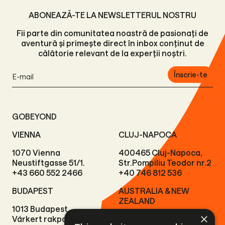
ABONEAZĂ-TE LA NEWSLETTERUL NOSTRU
Fii parte din comunitatea noastră de pasionați de
aventură și primește direct în inbox conținut de
călătorie relevant de la experții noștri.
Înscrie-te
GOBEYOND
VIENNA
CLUJ-NAPOCA
1070 Vienna
400465 Cluj-Napoca,
Neustiftgasse 51/1.
Str.Pompiliu Teodor nr.2
+43 660 552 2466
+40 746 812 536
BUDAPEST
AUSTRALIA & NEW
ZEALAND
1013 Budapest
×
Várkert rakpart 11.
9300 Queenstown