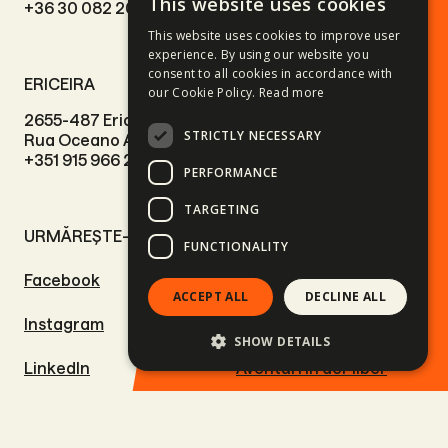
This website uses cookies
+36 30 082 2009
Level 2, 57 Shotover
Street
This website uses cookies to improve user
+61 417 292 073
experience. By using our website you
consent to all cookies in accordance with
ERICEIRA
our Cookie Policy.
Read more
2655-487 Ericeira
STRICTLY NECESSARY
Rua Oceano Atlântico 7.
+351 915 966 224
PERFORMANCE
TARGETING
URMĂREȘTE-NE
LINKURI UTILE
FUNCTIONALITY
Facebook
Tururi moto
ACCEPT ALL
DECLINE ALL
Instagram
Aventuri pe patru roți
SHOW DETAILS
LinkedIn
Aventuri în aer liber
Vimeo
Excursii de schi și
snowboard