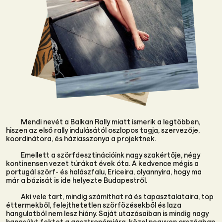
Mendi nevét a Balkan Rally miatt ismerik a legtöbben,
hiszen az első rally indulásától oszlopos tagja, szervezője,
koordinátora, és háziasszonya a projektnek.
Emellett a szörfdesztinációink nagy szakértője, négy
kontinensen vezet túrákat évek óta. A kedvence mégis a
portugál szörf- és halászfalu, Ericeira, olyannyira, hogy ma
már a bázisát is ide helyezte Budapestről.
Aki vele tart, mindig számíthat rá és tapasztalataira, top
éttermekből, felejthetetlen szörfözésekből és laza
hangulatból nem lesz hiány. Saját utazásaiban is mindig nagy
hangsúlyt fektet a gasztronómiára, közel negyven országban