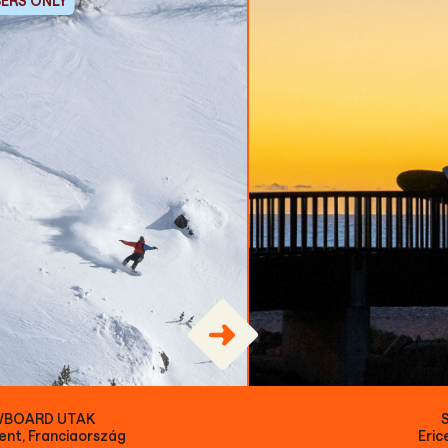
ERS ONLY
WBOARD UTAK
ent, Franciaország
Eric