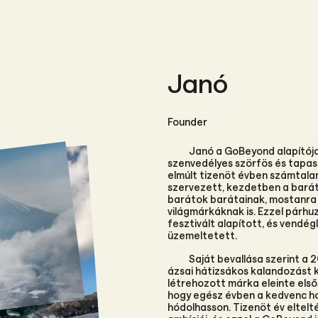
Janó
Founder
Janó a GoBeyond alapítója, 
szenvedélyes szörfös és tapas
elmúlt tizenöt évben számtala
szervezett, kezdetben a barát
barátok barátainak, mostanra
világmárkáknak is. Ezzel párh
fesztivált alapított, és vendé
üzemeltetett.
Saját bevallása szerint a 
ázsai hátizsákos kalandozást
létrehozott márka eleinte első
hogy egész évben a kedvenc ho
hódolhasson. Tizenöt év eltelt