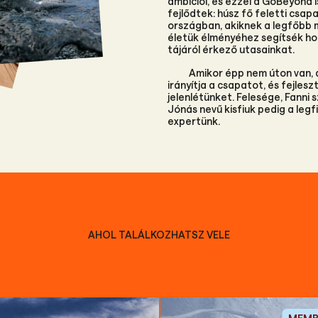
ambíciói, és ezzel a GoBeyond 
fejlődtek: húsz fő feletti csa
országban, akiknek a legfőbb m
életük élményéhez segítsék ho
tájáról érkező utasainkat.
Amikor épp nem úton van, 
irányítja a csapatot, és fejles
jelenlétünket. Felesége, Fanni 
Jónás nevű kisfiuk pedig a legf
expertünk.
AHOL TALÁLKOZHATSZ VELE