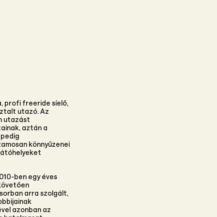
profi freeride síelő,
ztalt utazó. Az
n utazást
ainak, aztán a
 pedig
uzamosan könnyűzenei
glátóhelyeket
2010-ben egy éves
 követően
sorban arra szolgált,
bbijainak
ével azonban az