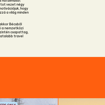
is hatalmasat
patot vezet négy
otivációjuk, hogy
zzá a világ minden
akkor Bécsből
zti a nemzetközi
szintén csapattag,
iatalabb travel