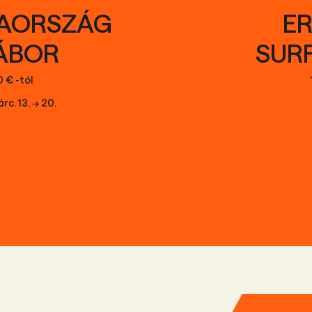
IAORSZÁG
ER
TÁBOR
SUR
 € -tól
rc. 13. → 20.