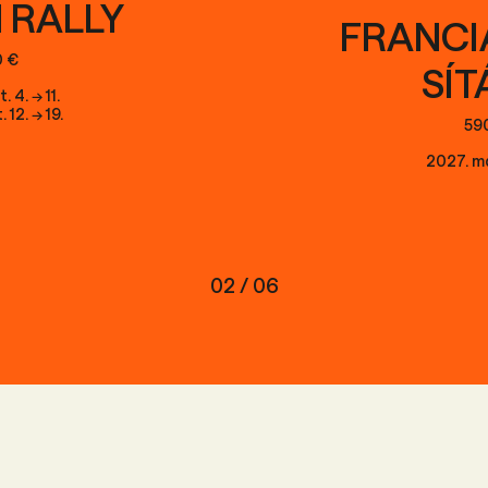
 RALLY
FRANC
0 €
SÍ
 4. → 11.
 12. → 19.
590
2027. má
02 / 06