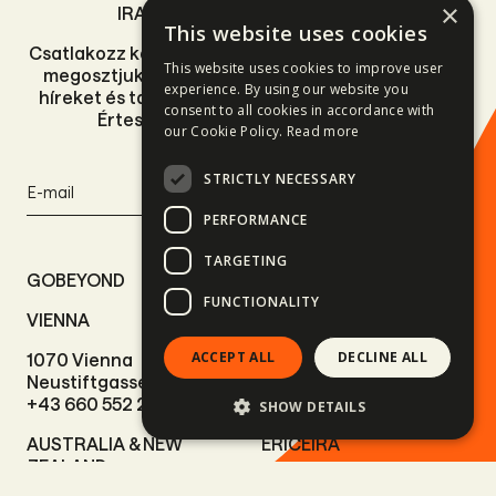
×
IRATKOZZ FEL HÍRLEVELÜNKRE
This website uses cookies
Csatlakozz kalandvágyó közösségünkhöz, mi pedig
This website uses cookies to improve user
megosztjuk veled a legfrissebb, legizgalmasabb
experience. By using our website you
híreket és tapasztalatainkat az utazás világából.
consent to all cookies in accordance with
Értesülj elsőként új úticéljainkról és
our Cookie Policy.
Read more
programjainkról.
STRICTLY NECESSARY
Feliratkozás
PERFORMANCE
TARGETING
GOBEYOND
FUNCTIONALITY
VIENNA
BUDAPEST
ACCEPT ALL
DECLINE ALL
1070 Vienna
1013 Budapest
Neustiftgasse 51/1.
Várkert rakpart 11.
+43 660 552 2466
+36 70 324 5254
SHOW DETAILS
AUSTRALIA & NEW
ERICEIRA
ZEALAND
2655-487 Ericeira