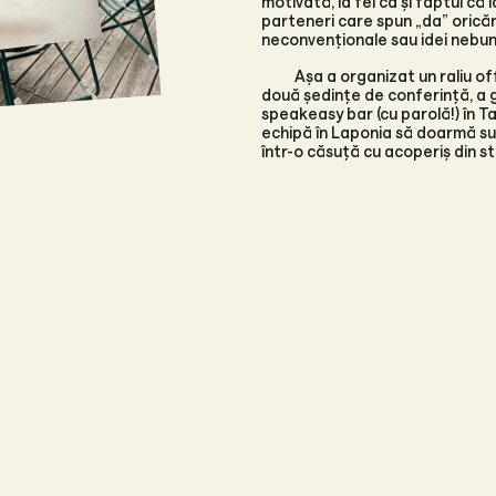
motivată, la fel ca și faptul c
parteneri care spun „da” oricăre
neconvenționale sau idei nebun
Așa a organizat un raliu off
două ședințe de conferință, a g
speakeasy bar (cu parolă!) în Tall
echipă în Laponia să doarmă su
într-o căsuță cu acoperiș din sti