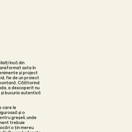
alți încă din
 transformat asta în
enimente și project
d, fie de un proiect
spontană. Călătorind
nada, a descoperit nu
ci și bucuria autentică
 care le
iguroasă și o
entru greșeli, unde
ment trebuie
ocări o țin mereu