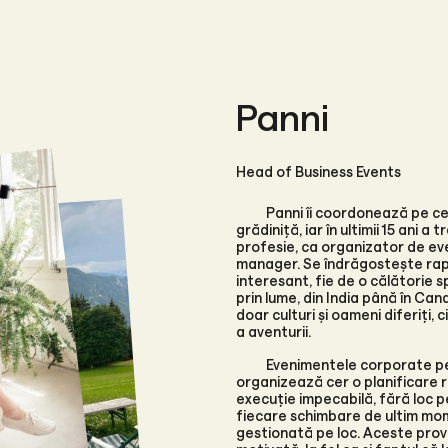
Panni
Head of Business Events
Panni îi coordonează pe ceil
grădiniță, iar în ultimii 15 ani a
profesie, ca organizator de ev
manager. Se îndrăgostește rapi
interesant, fie de o călătorie 
prin lume, din India până în Ca
doar culturi și oameni diferiți, 
a aventurii.
Evenimentele corporate pe
organizează cer o planificare r
execuție impecabilă, fără loc p
fiecare schimbare de ultim mo
gestionată pe loc. Aceste prov