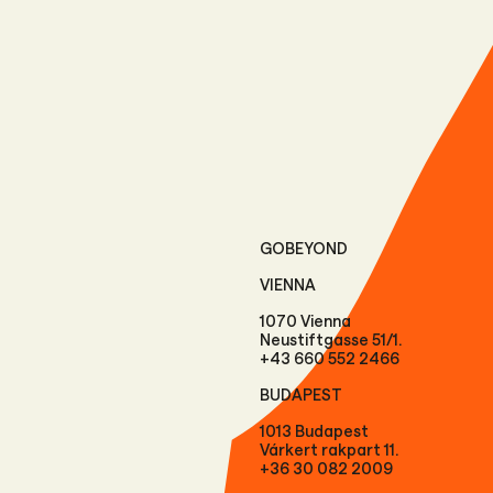
GOBEYOND
VIENNA
1070 Vienna
Neustiftgasse 51/1.
+43 660 552 2466
BUDAPEST
1013 Budapest
Várkert rakpart 11.
+36 30 082 2009