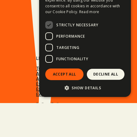
experience. By using our website you
consent to all cookies in accordance with
our Cookie Policy.
Read more
STRICTLY NECESSARY
PERFORMANCE
TARGETING
LINKURI UTILE
FUNCTIONALITY
Tururi moto
Aventuri pe patru roți
ACCEPT ALL
DECLINE ALL
Aventuri în aer liber
Excursii de schi și snowboard
SHOW DETAILS
Excursii de surf
Excursii de familie
Balkan Rally
Călătorii de afaceri
Cariere