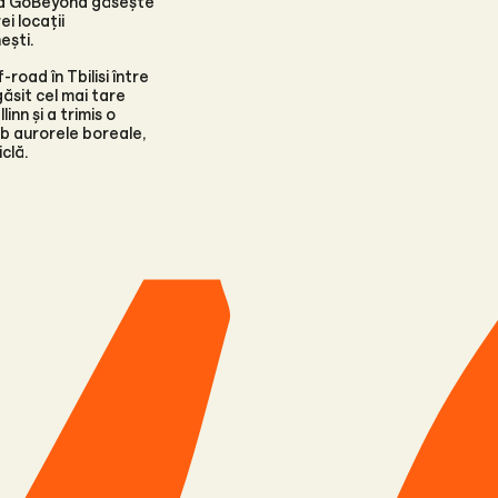
ă la GoBeyond găsește
i locații
ești.
-road în Tbilisi între
ăsit cel mai tare
inn și a trimis o
b aurorele boreale,
clă.