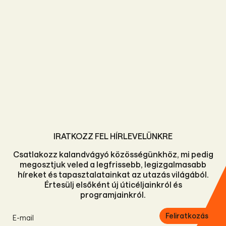
IRATKOZZ FEL HÍRLEVELÜNKRE
Csatlakozz kalandvágyó közösségünkhöz, mi pedig
megosztjuk veled a legfrissebb, legizgalmasabb
híreket és tapasztalatainkat az utazás világából.
Értesülj elsőként új úticéljainkról és
programjainkról.
Feliratkozás