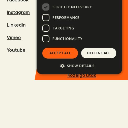
STRICTLY NECESSARY
Instagram
Autós kalandtúrák
PERFORMANCE
LinkedIn
Kalandtúrák
TARGETING
Vimeo
Szörfutak
FUNCTIONALITY
Youtube
Sí- és snowboard utak
ACCEPT ALL
DECLINE ALL
Utak gyerekekkel
SHOW DETAILS
Közelgő utak
Balkan Rally
Céges utazások
Állások