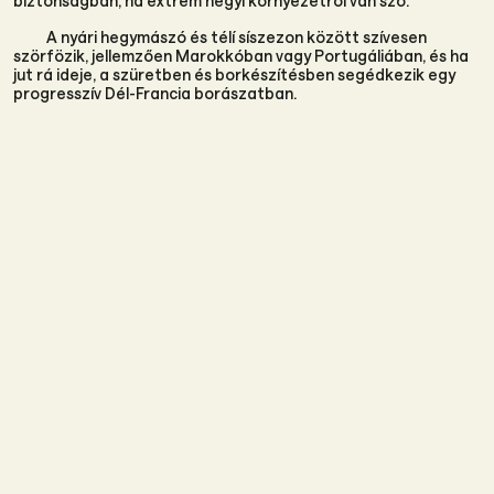
biztonságban, ha extrém hegyi környezetről van szó.
A nyári hegymászó és télí síszezon között szívesen
szörfözik, jellemzően Marokkóban vagy Portugáliában, és ha
jut rá ideje, a szüretben és borkészítésben segédkezik egy
progresszív Dél-Francia borászatban.