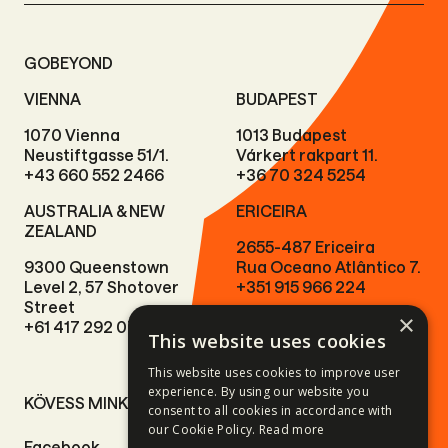
GOBEYOND
VIENNA
BUDAPEST
1070 Vienna
1013 Budapest
Neustiftgasse 51/1.
Várkert rakpart 11.
+43 660 552 2466
+36 70 324 5254
AUSTRALIA & NEW
ERICEIRA
ZEALAND
2655-487 Ericeira
9300 Queenstown
Rua Oceano Atlântico 7.
Level 2, 57 Shotover
+351 915 966 224
Street
×
+61 417 292 073
This website uses cookies
This website uses cookies to improve user
experience. By using our website you
KÖVESS MINKET
OLDALAINK
consent to all cookies in accordance with
our Cookie Policy.
Read more
Facebook
Motoros túrák