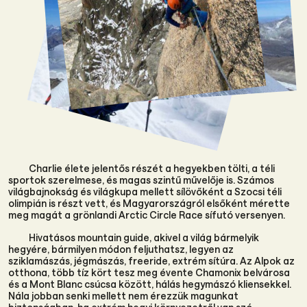
Charlie élete jelentős részét a hegyekben tölti, a téli
sportok szerelmese, és magas szintű művelője is. Számos
világbajnokság és világkupa mellett sílövőként a Szocsi téli
olimpián is részt vett, és Magyarországról elsőként mérette
meg magát a grönlandi Arctic Circle Race sífutó versenyen.
Hivatásos mountain guide, akivel a világ bármelyik
hegyére, bármilyen módon feljuthatsz, legyen az
sziklamászás, jégmászás, freeride, extrém sítúra. Az Alpok az
otthona, több tíz kört tesz meg évente Chamonix belvárosa
és a Mont Blanc csúcsa között, hálás hegymászó kliensekkel.
Nála jobban senki mellett nem érezzük magunkat