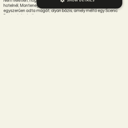
SHOW DETAILS
Nem véletlen, hogy jövőre a Balkán Rally is a legújabb Chedi
hotelnél, Montenegróban ér majd véget. Andermatt pedig
egyszerűen adta magát, olyan bázis, amely méltó egy Scenic
Routes hétvégéhez.