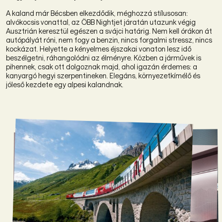
A kaland már Bécsben elkezdődik, méghozzá stílusosan:
alvókocsis vonattal, az ÖBB Nightjet járatán utazunk végig
Ausztrián keresztül egészen a svájci határig. Nem kell órákon át
autópályát róni, nem fogy a benzin, nincs forgalmi stressz, nincs
kockázat. Helyette a kényelmes éjszakai vonaton lesz idő
beszélgetni, ráhangolódni az élményre. Közben a járművek is
pihennek, csak ott dolgoznak majd, ahol igazán érdemes: a
kanyargó hegyi szerpentineken. Elegáns, környezetkímélő és
jóleső kezdete egy alpesi kalandnak.