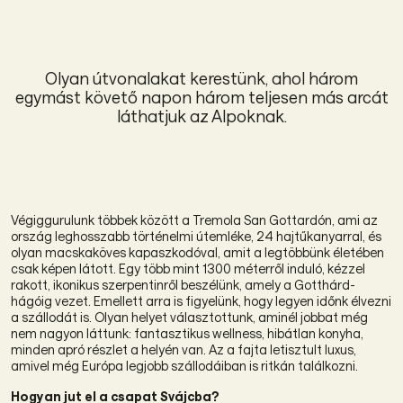
Olyan útvonalakat kerestünk, ahol három
egymást követő napon három teljesen más arcát
láthatjuk az Alpoknak.
Végiggurulunk többek között a Tremola San Gottardón, ami az
ország leghosszabb történelmi útemléke, 24 hajtűkanyarral, és
olyan macskaköves kapaszkodóval, amit a legtöbbünk életében
csak képen látott. Egy több mint 1300 méterről induló, kézzel
rakott, ikonikus szerpentinről beszélünk, amely a Gotthárd-
hágóig vezet.
Emellett arra is figyelünk, hogy legyen időnk élvezni
a szállodát is. Olyan helyet választottunk, aminél jobbat még
nem nagyon láttunk: fantasztikus wellness, hibátlan konyha,
minden apró részlet a helyén van. Az a fajta letisztult luxus,
amivel még Európa legjobb szállodáiban is ritkán találkozni.
Hogyan jut el a csapat Svájcba?