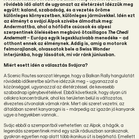
rövidebb idő alatt de ugyanazt az életérzést idézzük meg
együtt: kaland, szabadság, és a vezetés öröme
különleges környezetben, különleges járművekkel. Idén ezt
az élményt a svájci Alpok szívébe álmodtuk meg:
Andermattba, ahol a hófödte csúcsok és alpesi
szerpentinek ölelésében megbúvó ötcsillagos
The Chedi
Andermatt
– Európa egyik legexkluzívabb menedéke – ad
otthont ennek az élménynek. Addig is, amíg a motorok
felmorajlanak, olvassatok bele a Swiss Wonder
interjúnkba, hogy lássátok, mi vár ránk júniusban.
Miért esett idén a választás Svájcra?
A Scenic Routes sorozat lényege, hogy a Balkan Rally hangulatát
rövidebb időkeretbe sűrítve idézzük meg – ugyanazzal a
közönséggel, ugyanazzal az életérzéssel, de kevesebb
szabadnap igénybevételével. Ebből következik, hogy olyan úti
célokra koncentrálunk, ahol kis területen belül is változatos,
élvezetes útvonalak várnak ránk. Mert aki szeret vezetni, az
általában szeret kanyarogni is – márpedig az igazán jó kanyarok
ugye a hegyekben vannak…
Svájc ebből a szempontból verhetetlen: az Alpok, a hágók, a
legendás szerpentinek mind egy szűk rádiuszban sorakoznak,
gyakran egyetlen nap alatt több ikonikus út is bejárható. Emellett