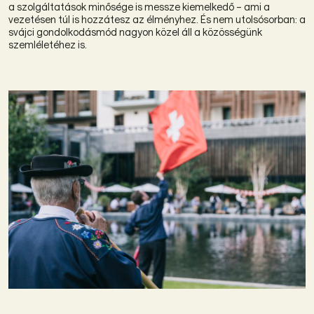
a szolgáltatások minősége is messze kiemelkedő – ami a
vezetésen túl is hozzátesz az élményhez. És nem utolsósorban: a
svájci gondolkodásmód nagyon közel áll a közösségünk
szemléletéhez is.