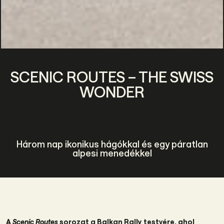
SCENIC ROUTES – THE SWISS
WONDER
Három nap ikonikus hágókkal és egy páratlan
alpesi menedékkel
A
Scenic Routes
sorozat a Balkan Rally testvére, ahol