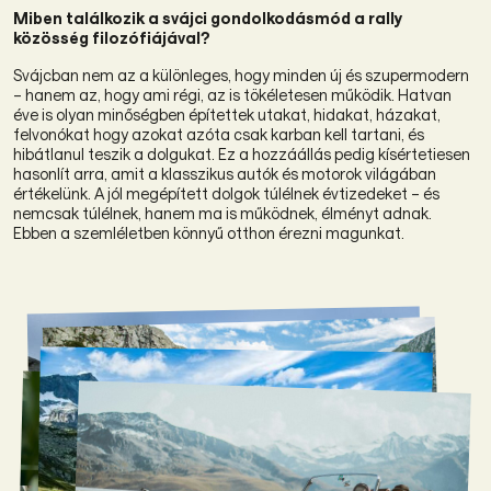
Miben találkozik a svájci gondolkodásmód a rally
közösség filozófiájával?
Svájcban nem az a különleges, hogy minden új és szupermodern
– hanem az, hogy ami régi, az is tökéletesen működik. Hatvan
éve is olyan minőségben építettek utakat, hidakat, házakat,
felvonókat hogy azokat azóta csak karban kell tartani, és
hibátlanul teszik a dolgukat. Ez a hozzáállás pedig kísértetiesen
hasonlít arra, amit a klasszikus autók és motorok világában
értékelünk. A jól megépített dolgok túlélnek évtizedeket – és
nemcsak túlélnek, hanem ma is működnek, élményt adnak.
Ebben a szemléletben könnyű otthon érezni magunkat.