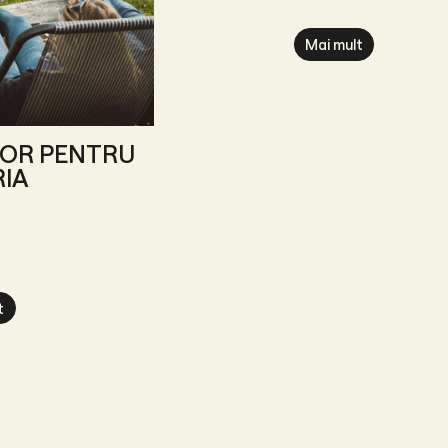
Mai mult
OR PENTRU
RIA
t