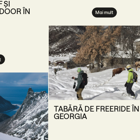
 ȘI
DOOR ÎN
Mai mult
t
TABĂRĂ DE FREERIDE ÎN
GEORGIA