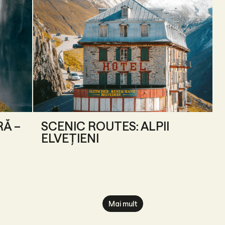
RĂ –
SCENIC ROUTES: ALPII
ELVEȚIENI
Mai mult