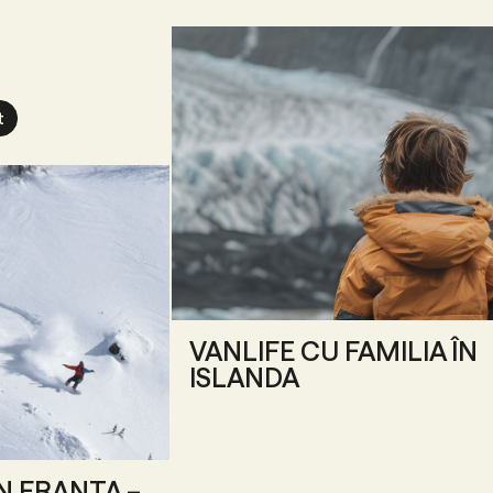
t
VANLIFE CU FAMILIA ÎN
ISLANDA
ÎN FRANȚA –