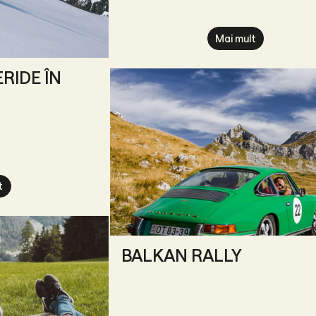
Mai mult
RIDE ÎN
t
BALKAN RALLY