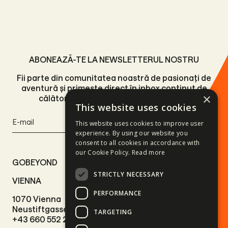
ABONEAZĂ-TE LA NEWSLETTERUL NOSTRU
Fii parte din comunitatea noastră de pasionați de
aventură și primește direct în inbox conținut de
×
călătorie relevant de la experții noștri.
This website uses cookies
Înscrie-te
This website uses cookies to improve user
experience. By using our website you
consent to all cookies in accordance with
our Cookie Policy.
Read more
GOBEYOND
STRICTLY NECESSARY
VIENNA
CLUJ-NAPOCA
PERFORMANCE
1070 Vienna
400465 Cluj-Napoca,
Neustiftgasse 51/1.
Str.Pompiliu Teodor nr.2
TARGETING
+43 660 552 2466
+40 746 812 536