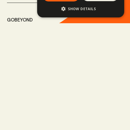
SHOW DETAILS
GOBEYOND
VIENNA
BUDAPEST
1070 Vienna
1013 Budapest,
Neustiftgasse 51/1.
Várkert rakpart 11.
+43 660 552 2466
+36 30 082 2009
AUSTRALIA & NEW
ERICEIRA
ZEALAND
2655-487 Ericeira
9300 Queenstown
Rua Oceano Atlântico 7.
Level 2, 57 Shotover
+351 915 966 224
Street
+61 417 292 073
FOLGE UNS
SITE LINKS