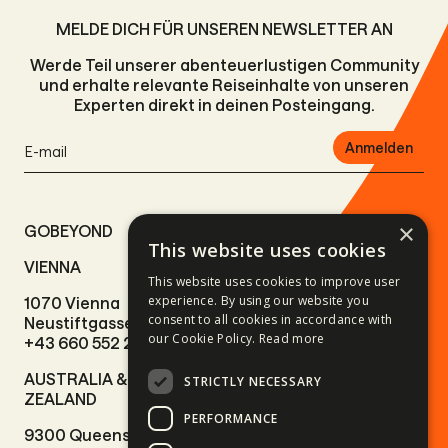
MELDE DICH FÜR UNSEREN NEWSLETTER AN
Werde Teil unserer abenteuerlustigen Community
und erhalte relevante Reiseinhalte von unseren
Experten direkt in deinen Posteingang.
Anmelden
×
GOBEYOND
This website uses cookies
VIENNA
BUDAPEST
This website uses cookies to improve user
experience. By using our website you
1070 Vienna
1013 Budapest,
consent to all cookies in accordance with
Neustiftgasse 51/1.
Várkert rakpart 11.
our Cookie Policy.
Read more
+43 660 552 2466
+36 30 082 2009
AUSTRALIA & NEW
ERICEIRA
STRICTLY NECESSARY
ZEALAND
2655-487 Ericeira
PERFORMANCE
9300 Queenstown
Rua Oceano Atlântico 7.