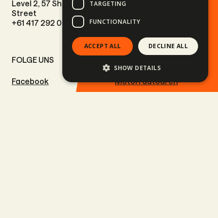
Level 2, 57 Shotover
+351 915 966 224
TARGETING
Street
FUNCTIONALITY
+61 417 292 073
ACCEPT ALL
DECLINE ALL
FOLGE UNS
SITE LINKS
SHOW DETAILS
Facebook
Motorradtouren
Instagram
Autoreisen
LinkedIn
Abenteuerreisen
Vimeo
Ski & Snowboardresisen
YouTube
Surfreisen
Reise mit der Familie
Bevorstehende Trips